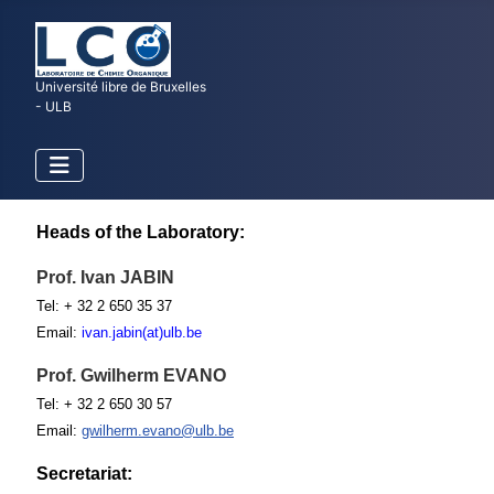
Université libre de Bruxelles
- ULB
Heads of the Laboratory:
Prof. Ivan JABIN
Tel: + 32 2 650 35 37
Email:
ivan.jabin(at)ulb.be
Prof. Gwilherm EVANO
Tel: + 32 2 650 30 57
Email:
gwilherm.evano@ulb.be
Secretariat: